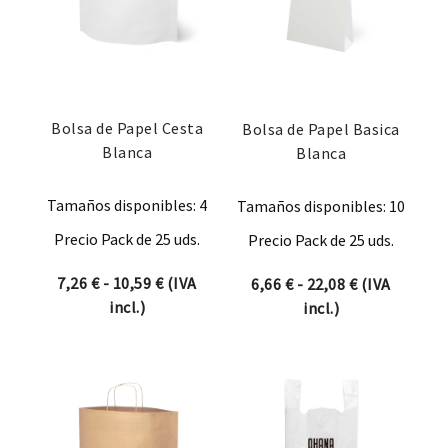
Bolsa de Papel Cesta
Bolsa de Papel Basica
Blanca
Blanca
Tamaños disponibles: 4
Tamaños disponibles: 10
Precio Pack de 25 uds.
Precio Pack de 25 uds.
Rango de precios: desde 7,26 € hasta 10
7,26
€
-
10,59
€
(IVA
Rango de pre
6,66
€
-
22,08
€
(IVA
incl.)
incl.)