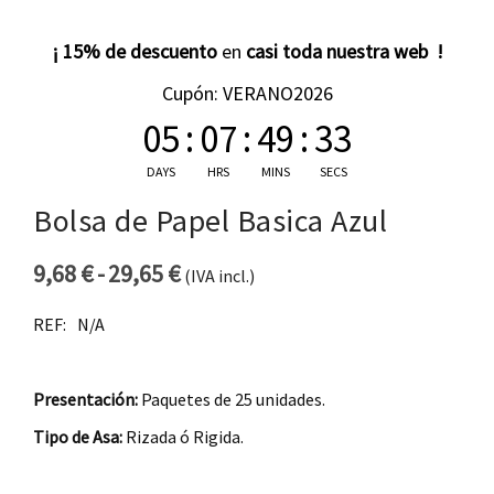
¡ 15% de descuento
en
casi toda nuestra web !
Cupón: VERANO2026
05
:
07
:
49
:
33
DAYS
HRS
MINS
SECS
Bolsa de Papel Basica Azul
9,68
€
-
29,65
€
(IVA incl.)
Rango de precios: desde 9,68 €
REF:
N/A
Presentación:
Paquetes de 25 unidades.
Tipo de Asa:
Rizada ó Rigida.