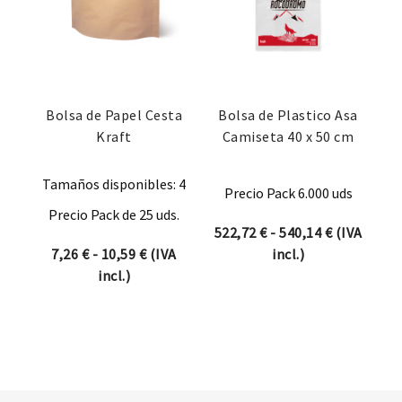
Bolsa de Papel Cesta
Bolsa de Plastico Asa
Kraft
Camiseta 40 x 50 cm
Tamaños disponibles: 4
Precio Pack 6.000 uds
Precio Pack de 25 uds.
Rango de p
522,72
€
-
540,14
€
(IVA
Rango de precios: desde 7,26 € hasta 10
7,26
€
-
10,59
€
(IVA
incl.)
incl.)