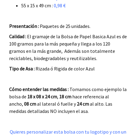
55 x 15 x 49 cm :
0,98 €
.
Presentación :
Paquetes de 25 unidades.
Calidad :
El gramaje de la Bolsa de Papel Basica Azul es de
100 gramos para la más pequeña y llega a los 120
gramos en la más grande, Además son totalmente
reciclables, biodegradables y reutilizables.
Tipo de Asa :
Rizada ó Rigida de color Azul
.
Cómo entender las medidas :
Tomamos como ejemplo la
bolsa de
18 x 08 x 24
cm
,
18 cm
hace referencia al
ancho,
08 cm
al lateral ó fuelle y
24 cm
al alto. Las
medidas detalladas NO incluyen el asa.
.
Quieres personalizar esta bolsa con tu logotipo y con un